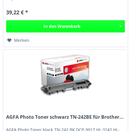
DCP-9022 CDW Brother...
39,22 € *
In den
Warenkorb
Merken
AGFA Photo Toner schwarz TN-242BE für Brother...
AGFA Photo Toner black TN-242 BK DCP-9017 HL-3142 HL-