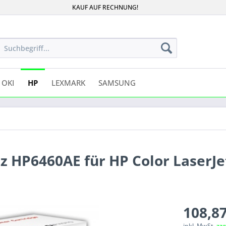
KAUF AUF RECHNUNG!
OKI
HP
LEXMARK
SAMSUNG
 HP6460AE für HP Color LaserJe
108,87
inkl. MwSt.
zzg