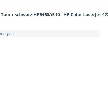
oner schwarz HP6460AE für HP Color LaserJet 473
lerangabe